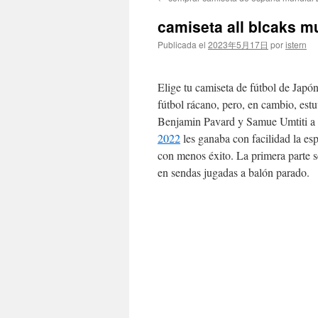
contenido
camiseta all blcaks m
Publicada el
2023年5月17日
por
istern
Elige tu camiseta de fútbol de Japó
fútbol rácano, pero, en cambio, est
Benjamin Pavard y Samue Umtiti a lo
2022
les ganaba con facilidad la es
con menos éxito. La primera parte 
en sendas jugadas a balón parado.