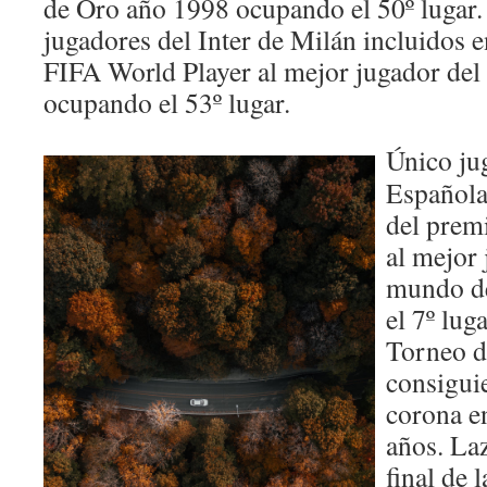
de Oro año 1998 ocupando el 50º lugar. 
jugadores del Inter de Milán incluidos e
FIFA World Player al mejor jugador de
ocupando el 53º lugar.
Único ju
Española 
del prem
al mejor 
mundo d
el 7º luga
Torneo d
consigui
corona en
años. Laz
final de