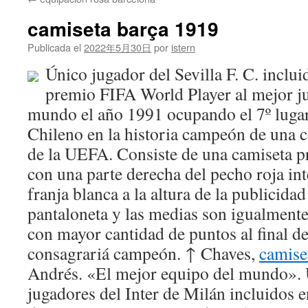
contenido
camiseta barça 1919
Publicada el
2022年5月30日
por
istern
Único jugador del Sevilla F. C. inclui
premio FIFA World Player al mejor ju
mundo el año 1991 ocupando el 7º lugar
Chileno en la historia campeón de una 
de la UEFA. Consiste de una camiseta 
con una parte derecha del pecho roja in
franja blanca a la altura de la publicidad
pantaloneta y las medias son igualmente
con mayor cantidad de puntos al final de
consagrariá campeón. ↑ Chaves,
camise
Andrés. «El mejor equipo del mundo». 
jugadores del Inter de Milán incluidos e