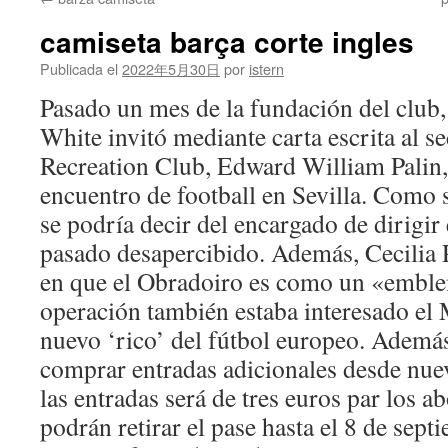
contenido
camiseta barça corte ingles
Publicada el
2022年5月30日
por
istern
Pasado un mes de la fundación del club, 
White invitó mediante carta escrita al s
Recreation Club, Edward William Palin,
encuentro de football en Sevilla. Como 
se podría decir del encargado de dirigir
pasado desapercibido. Además, Cecilia P
en que el Obradoiro es como un «emble
operación también estaba interesado el 
nuevo ‘rico’ del fútbol europeo. Ademá
comprar entradas adicionales desde nuev
las entradas será de tres euros par los a
podrán retirar el pase hasta el 8 de sept