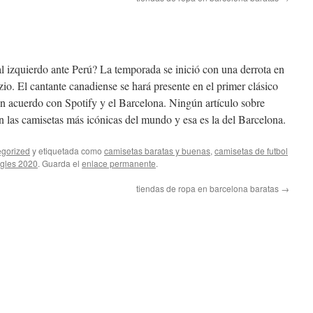
eral izquierdo ante Perú? La temporada se inició con una derrota en
zio. El cantante canadiense se hará presente en el primer clásico
un acuerdo con Spotify y el Barcelona. Ningún artículo sobre
in las camisetas más icónicas del mundo y esa es la del Barcelona.
gorized
y etiquetada como
camisetas baratas y buenas
,
camisetas de futbol
ngles 2020
. Guarda el
enlace permanente
.
tiendas de ropa en barcelona baratas
→