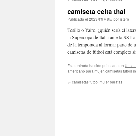
contenido
camiseta celta thai
Publicada el
2023年9月8日
por
istern
Tesillo o Yairo, ¿quién sería el lat
la Supercopa de Italia ante la SS La
de la temporada al formar parte de 
camisetas de fútbol está completo s
Esta entrada ha sido publicada en
Uncate
americano para mujer
,
camisetas futbol i
←
camisetas futbol mujer baratas