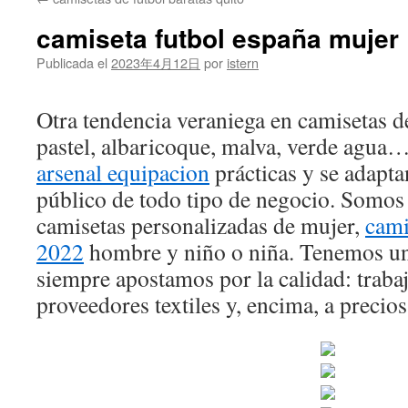
contenido
camiseta futbol españa mujer
Publicada el
2023年4月12日
por
istern
Otra tendencia veraniega en camisetas d
pastel, albaricoque, malva, verde agua
arsenal equipacion
prácticas y se adapta
público de todo tipo de negocio. Somos
camisetas personalizadas de mujer,
cami
2022
hombre y niño o niña. Tenemos un
siempre apostamos por la calidad: trab
proveedores textiles y, encima, a preci