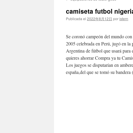
contenido
camiseta futbol nigeri
Publicada el
2022年8月12日
por
istern
Se coronó campeón del mundo con l
2005 celebrada en Perú, jugó en la p
Argentina de fútbol que usará para 
quieres ahorrar Compra ya tu Camis
Los juegos se disputarían en amber
españa,del que se tomó su bandera (