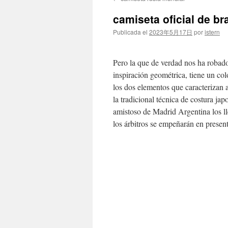
contenido
camiseta oficial de br
Publicada el
2023年5月17日
por
istern
Pero la que de verdad nos ha robado
inspiración geométrica, tiene un col
los dos elementos que caracterizan 
la tradicional técnica de costura j
amistoso de Madrid Argentina los ll
los árbitros se empeñarán en pres