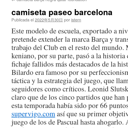
contenido
camiseta paseo barcelona
Publicada el
2022年5月30日
por
istern
Este modelo de escuela, exportado a nive
pretende extender la marca Barça y transm
trabajo del Club en el resto del mundo.
keniano, por su parte, pasó a la histori
fichaje fallidos más destacados de la hist
Bilardo era famoso por su perfeccionis
táctica y la estrategia del juego, que lla
seguidores como críticos. Leonid Sluts
claro que de los cinco partidos que han
esta temporada había sido por 66 punto
supervigo.com
así que su primer objetivo
juego de los de Pascual hasta ahogarlo.