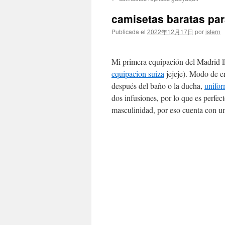
contenido
camisetas baratas pa
Publicada el
2022年12月17日
por
istern
Mi primera equipación del Madrid ll
equipacion suiza
jejeje). Modo de em
después del baño o la ducha,
unifor
dos infusiones, por lo que es perfe
masculinidad, por eso cuenta con una