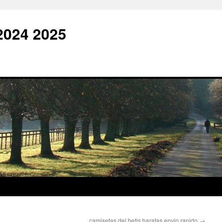
2024 2025
camisetas del betis baratas envio rapido
→