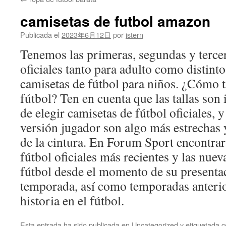
contenido
camisetas de futbol amazon
Publicada el
2023年6月12日
por
istern
Tenemos las primeras, segundas y terce
oficiales tanto para adulto como distint
camisetas de fútbol para niños. ¿Cómo t
fútbol? Ten en cuenta que las tallas son
de elegir camisetas de fútbol oficiales, 
versión jugador son algo más estrechas y
de la cintura. En Forum Sport encontrar
fútbol oficiales más recientes y las nue
fútbol desde el momento de su presentac
temporada, así como temporadas anteri
historia en el fútbol.
Esta entrada ha sido publicada en
Uncategorized
y etiquetada