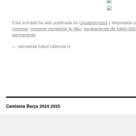
Esta entrada ha sido publicada en
Uncategorized
y etiquetada
comprar
,
comprar camisetas jiu jitsu
,
equipaciones de futbol 202
permanente
.
←
camisetas futbol valencia cf
Camiseta Barça 2024 2025