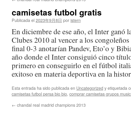
contenido
camisetas futbol gratis
Publicada el
2023年9月8日
por
istern
En diciembre de ese año, el Inter ganó 
Clubes 2010 al vencer a los congoleños
final 0-3 anotarían Pandev, Eto’o y Bibi
año donde el Inter consiguió cinco títu
primero en conseguirlo en el fútbol ital
exitoso en materia deportiva en la histor
Esta entrada ha sido publicada en
Uncategorized
y etiquetada
camisetas futbol persa bio bio
,
comprar camisetas grupos music
←
chandal real madrid champions 2013