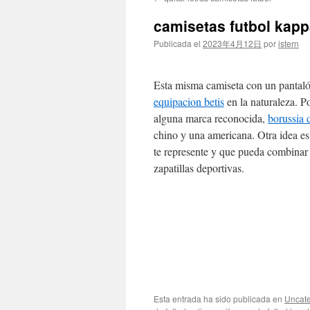
contenido
camisetas futbol kapp
Publicada el
2023年4月12日
por
istern
Esta misma camiseta con un pantaló
equipacion betis
en la naturaleza. P
alguna marca reconocida,
borussia
chino y una americana. Otra idea e
te represente y que pueda combinar 
zapatillas deportivas.
Esta entrada ha sido publicada en
Uncate