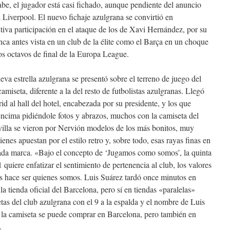
abe, el jugador está casi fichado, aunque pendiente del anuncio
l Liverpool. El nuevo fichaje azulgrana se convirtió en
ctiva participación en el ataque de los de Xavi Hernández, por su
nca antes vista en un club de la élite como el Barça en un choque
os octavos de final de la Europa League.
ueva estrella azulgrana se presentó sobre el terreno de juego del
amiseta, diferente a la del resto de futbolistas azulgranas. Llegó
id al hall del hotel, encabezada por su presidente, y los que
 encima pidiéndole fotos y abrazos, muchos con la camiseta del
villa se vieron por Nervión modelos de los más bonitos, muy
nes apuestan por el estilo retro y, sobre todo, esas rayas finas en
itada marca. «Bajo el concepto de ‘Jugamos como somos’, la quinta
uiere enfatizar el sentimiento de pertenencia al club, los valores
s hace ser quienes somos. Luis Suárez tardó once minutos en
a tienda oficial del Barcelona, pero sí en tiendas «paralelas»
s del club azulgrana con el 9 a la espalda y el nombre de Luis
 la camiseta se puede comprar en Barcelona, pero también en
.