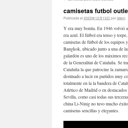
contenido
camisetas futbol outl
Publicada el
2023年12月13日
por
istern
Y era muy bonita. En 1946 volvió 
era azul. El fútbol era tenso y tor
camisetas de fútbol de los equipos 
Bangkok, ubicado junto a una de las 
galardón es uno de los máximos rec
de la Generalitat de Cataluña. Se tr
Cataluña la que patrocine la zamarr
destinado a lucir en partidos muy c
totalmente en la la bandera de Catal
Atlético de Madrid o en destacados
Sevilla, como casi todas sus tercera
china Li-Ninig no tuvo mucho éxito
camisetas sencillas y elegantes.