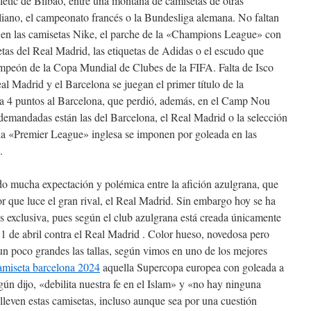
etic de Bilbao, entre una montaña de camisetas de otras
liano, el campeonato francés o la Bundesliga alemana. No faltan
e en las camisetas Nike, el parche de la «Champions League» con
tas del Real Madrid, las etiquetas de Adidas o el escudo que
mpeón de la Copa Mundial de Clubes de la FIFA. Falta de Isco
al Madrid y el Barcelona se juegan el primer título de la
a 4 puntos al Barcelona, que perdió, además, en el Camp Nou
demandadas están las del Barcelona, el Real Madrid o la selección
 la «Premier League» inglesa se imponen por goleada en las
.
o mucha expectación y polémica entre la afición azulgrana, que
lor que luce el gran rival, el Real Madrid. Sin embargo hoy se ha
 exclusiva, pues según el club azulgrana está creada únicamente
11 de abril contra el Real Madrid . Color hueso, novedosa pero
n poco grandes las tallas, según vimos en uno de los mejores
amiseta barcelona 2024
aquella Supercopa europea con goleada a
ún dijo, «debilita nuestra fe en el Islam» y «no hay ninguna
leven estas camisetas, incluso aunque sea por una cuestión