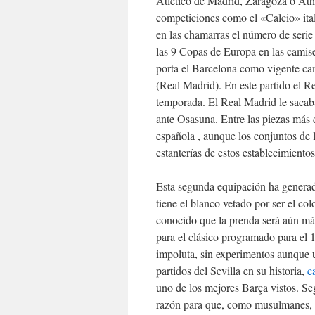
Atlético de Madrid, Zaragoza o Athl
competiciones como el «Calcio» ita
en las chamarras el número de seri
las 9 Copas de Europa en las camise
porta el Barcelona como vigente ca
(Real Madrid). En este partido el Re
temporada. El Real Madrid le sacab
ante Osasuna. Entre las piezas más 
española , aunque los conjuntos de
estanterías de estos establecimientos
Esta segunda equipación ha generad
tiene el blanco vetado por ser el co
conocido que la prenda será aún más
para el clásico programado para el 
impoluta, sin experimentos aunque u
partidos del Sevilla en su historia,
c
uno de los mejores Barça vistos. Seg
razón para que, como musulmanes, l