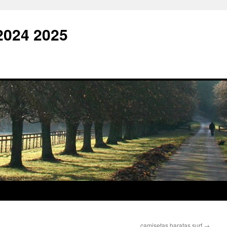
2024 2025
camisetas baratas surf
→