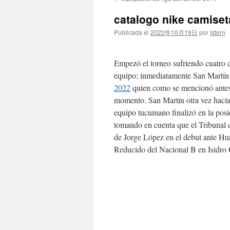
contenido
catalogo nike camiset
Publicada el
2022年10月19日
por
istern
Empezó el torneo sufriendo cuatro d
equipo; inmediatamente San Martín 
2022
quien como se mencionó antes 
momento. San Martín otra vez hacía 
equipo tucumano finalizó en la posi
tomando en cuenta que el Tribunal d
de Jorge López en el debut ante Hur
Reducido del Nacional B en Isidro 