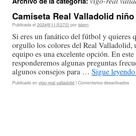
vigo-real valla
Archivo de la categoría:
contenido
Camiseta Real Valladolid niño
Publicada el
2024年11月27日
por
istern
Si eres un fanático del fútbol y quieres 
orgullo los colores del Real Valladolid,
equipo es una excelente opción. En este 
responderemos algunas preguntas frecu
algunos consejos para …
Sigue leyend
en
Publicado en
vigo-real valladolid
|
Comentarios desactivados
Cam
Rea
Val
niñ