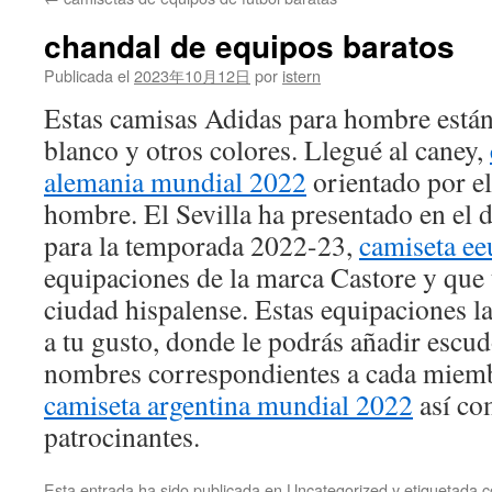
contenido
chandal de equipos baratos
Publicada el
2023年10月12日
por
istern
Estas camisas Adidas para hombre están
blanco y otros colores. Llegué al caney,
alemania mundial 2022
orientado por e
hombre. El Sevilla ha presentado en el d
para la temporada 2022-23,
camiseta e
equipaciones de la marca Castore y que 
ciudad hispalense. Estas equipaciones l
a tu gusto, donde le podrás añadir escu
nombres correspondientes a cada miemb
camiseta argentina mundial 2022
así co
patrocinantes.
Esta entrada ha sido publicada en
Uncategorized
y etiquetada