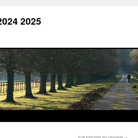
2024 2025
hulk futbolista sin camiseta
→