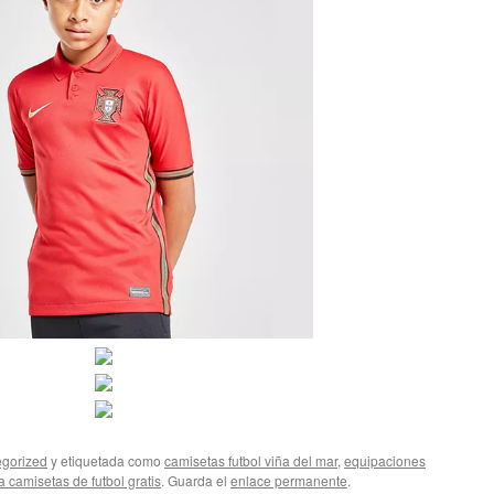
gorized
y etiquetada como
camisetas futbol viña del mar
,
equipaciones
 camisetas de futbol gratis
. Guarda el
enlace permanente
.