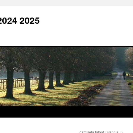
2024 2025
camiseta futbol juventus
→