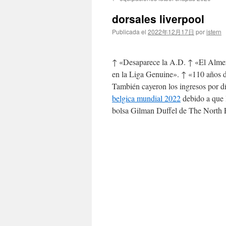
contenido
dorsales liverpool
Publicada el
2022年12月17日
por
istern
↑ «Desaparece la A.D. ↑ «El Alme
en la Liga Genuine». ↑ «110 años de
También cayeron los ingresos por dí
belgica mundial 2022
debido a que 
bolsa Gilman Duffel de The North F