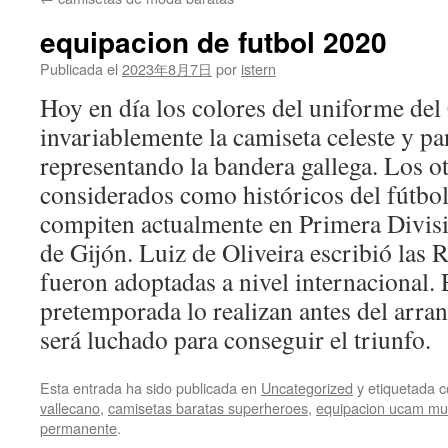
contenido
equipacion de futbol 2020
Publicada el
2023年8月7日
por
istern
Hoy en día los colores del uniforme del
invariablemente la camiseta celeste y p
representando la bandera gallega. Los o
considerados como históricos del fútbol
compiten actualmente en Primera Divisi
de Gijón. Luiz de Oliveira escribió las R
fueron adoptadas a nivel internacional.
pretemporada lo realizan antes del arra
será luchado para conseguir el triunfo.
Esta entrada ha sido publicada en
Uncategorized
y etiquetada
vallecano
,
camisetas baratas superheroes
,
equipacion ucam mur
permanente
.