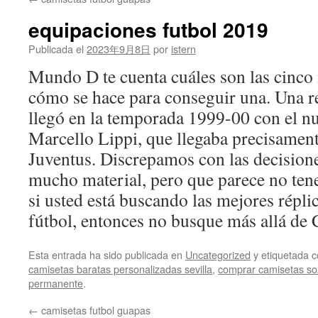
contenido
equipaciones futbol 2019
Publicada el
2023年9月8日
por
istern
Mundo D te cuenta cuáles son las cinco
cómo se hace para conseguir una. Una re
llegó en la temporada 1999-00 con el n
Marcello Lippi, que llegaba precisamente
Juventus. Discrepamos con las decision
mucho material, pero que parece no tene
si usted está buscando las mejores répli
fútbol, entonces no busque más allá de 
Esta entrada ha sido publicada en
Uncategorized
y etiquetada
camisetas baratas personalizadas sevilla
,
comprar camisetas so
permanente
.
←
camisetas futbol guapas