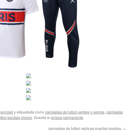
gorized
y etiquetada como
camisetas de futbol verdes y negras
,
camisetas
tbol baratas givova
. Guarda el
enlace permanente
.
camisetas de futbol replicas exactas baratas
→