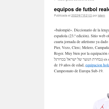
contenido
equipos de futbol real
Publicada el
2022年7月21日
por
istern
«balompié». Diccionario de la lengu
española (23.ª edición). Sitio web o
cuarta jornada de atletismo ya dado
Pier, Vezo, Clerc; Melero, Campañ
Roger. Muy bien por la equipación s
נבחרת הנוער של ישראל בכדורגל) es el equipo formado por jugadores de nacionalidad israelí menores
de 19 años de edad,
equipacion hol
Campeonato de Europa Sub-19.