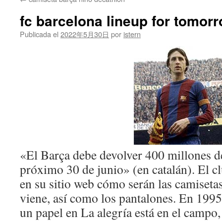
contenido
fc barcelona lineup for tomo
Publicada el
2022年5月30日
por
istern
«El Barça debe devolver 400 millones de
próximo 30 de junio» (en catalán). El cl
en su sitio web cómo serán las camiseta
viene, así como los pantalones. En 1995
un papel en La alegría está en el campo