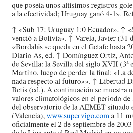
que poseía unos altísimos registros go
a la efectividad; Uruguay ganó 4-1». Ref
↑ «Sub 17: Uruguay 1:0 Ecuador». ↑ «
venció a Bolivia». ↑ Varela, Javier (31
«Bordalás se queda en el Getafe hasta 
Diario As, ed. ↑ Domínguez Ortiz, Anto
de Sevilla: la Sevilla del siglo XVII (3ª
Martino, luego de perder la final: «La de
nada respecto al futuro»». ↑ Libertad Di
Betis (ed.). A continuación se muestra u
valores climatológicos en el periodo de
del observatorio de la AEMET situado e
(Valencia),
www.supervigo.com
a 11 m
oficialmente el 2 de septiembre de 2003
de la Liga ante el Real Madrid en un em