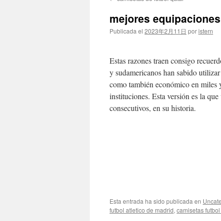
contenido
mejores equipaciones 
Publicada el
2023年2月11日
por
istern
Estas razones traen consigo recuerd
y sudamericanos han sabido utilizar 
como también económico en miles y m
instituciones. Esta versión es la que 
consecutivos, en su historia.
Esta entrada ha sido publicada en
Uncate
futbol atletico de madrid
,
camisetas futbol