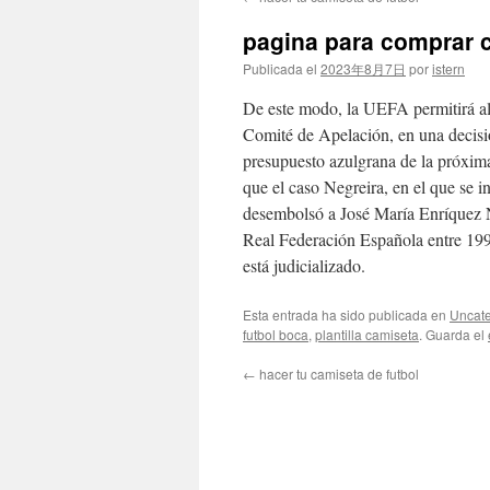
contenido
pagina para comprar c
Publicada el
2023年8月7日
por
istern
De este modo, la UEFA permitirá al
Comité de Apelación, en una decisió
presupuesto azulgrana de la próxim
que el caso Negreira, en el que se i
desembolsó a José María Enríquez N
Real Federación Española entre 199
está judicializado.
Esta entrada ha sido publicada en
Uncate
futbol boca
,
plantilla camiseta
. Guarda el
←
hacer tu camiseta de futbol