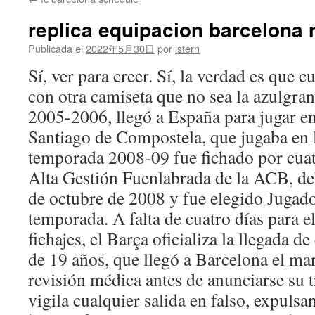
contenido
replica equipacion barcelona 
Publicada el
2022年5月30日
por
istern
Sí, ver para creer. Sí, la verdad es que c
con otra camiseta que no sea la azulgra
2005-2006, llegó a España para jugar en
Santiago de Compostela, que jugaba en
temporada 2008-09 fue fichado por cuat
Alta Gestión Fuenlabrada de la ACB, deb
de octubre de 2008 y fue elegido Jugado
temporada. A falta de cuatro días para e
fichajes, el Barça oficializa la llegada de
de 19 años, que llegó a Barcelona el mar
revisión médica antes de anunciarse su 
vigila cualquier salida en falso, expulsa