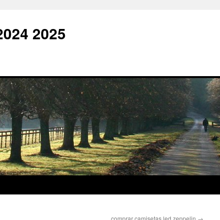
2024 2025
comprar camisetas led zeppelin
→