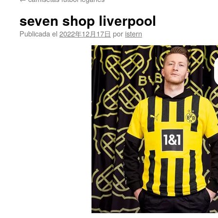
contenido
seven shop liverpool
Publicada el
2022年12月17日
por
istern