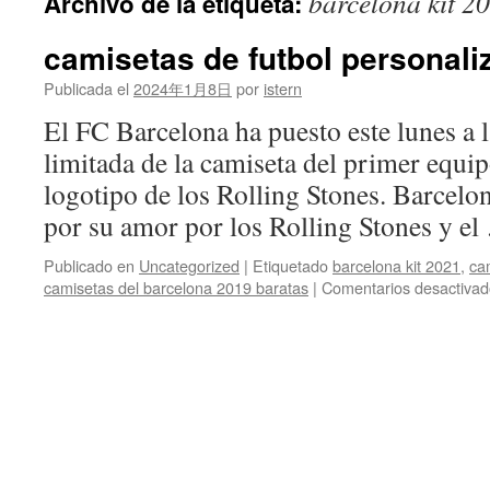
barcelona kit 2
Archivo de la etiqueta:
contenido
camisetas de futbol personal
Publicada el
2024年1月8日
por
istern
El FC Barcelona ha puesto este lunes a 
limitada de la camiseta del primer equip
logotipo de los Rolling Stones. Barcel
por su amor por los Rolling Stones y e
Publicado en
Uncategorized
|
Etiquetado
barcelona kit 2021
,
ca
camisetas del barcelona 2019 baratas
|
Comentarios desactivad