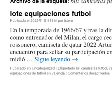
bill camisetas f
Archivo de la etiqueta:
contenido
lote equipaciones futbol
Publicada el
2022年10月19日
por
istern
En la temporada de 1966/67 y tras la d
como entrenador del Milan, el cargo rec
rossonero, camiseta de qatar 2022 Artur
encuentro para sellar su participación e
midió …
Sigue leyendo
→
Publicado en
Uncategorized
|
Etiquetado
bill camisetas futbol
,
c
e
equipaciones de futbol en valencia
|
Comentarios desactivados
l
e
f