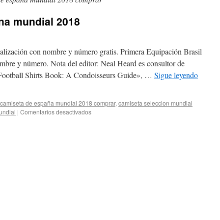
ana mundial 2018
lización con nombre y número gratis. Primera Equipación Brasil
mbre y número. Nota del editor: Neal Heard es consultor de
 Football Shirts Book: A Condoisseurs Guide», …
Sigue leyendo
camiseta de españa mundial 2018 comprar
,
camiseta seleccion mundial
en
undial
|
Comentarios desactivados
replica
camiseta
espana
mundial
2018