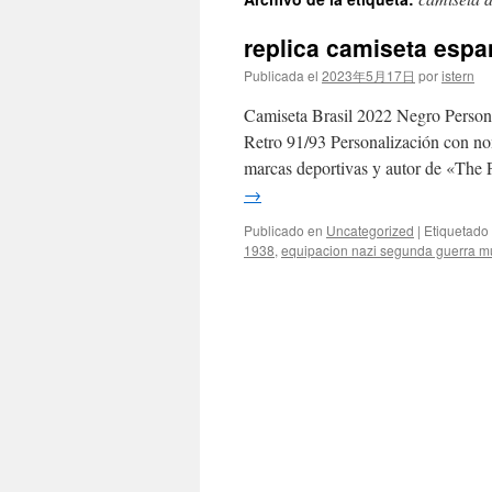
contenido
replica camiseta esp
Publicada el
2023年5月17日
por
istern
Camiseta Brasil 2022 Negro Persona
Retro 91/93 Personalización con no
marcas deportivas y autor de «The
→
Publicado en
Uncategorized
|
Etiquetado
1938
,
equipacion nazi segunda guerra m