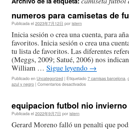
camiseta futbol 
Archivo de la etiqueta:
contenido
numeros para camisetas de fu
Publicada el
2023年7月12日
por
istern
Inicia sesión o crea una cuenta, para aña
favoritos. Inicia sesión o crea una cuent
tu lista de favoritos. Las diferentes refe
(Meggs, 2009; Satué, 2006) nos indican
William …
Sigue leyendo
→
Publicado en
Uncategorized
|
Etiquetado
7 camisas barcelona
,
en
azul y negro
|
Comentarios desactivados
numeros
para
camisetas
equipacion futbol nio invierno
de
futbol
Publicada el
2022年9月7日
por
istern
png
Gerard Moreno falló un penalti que pod