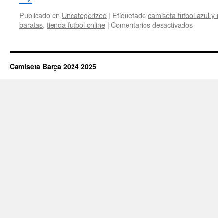
Publicado en
Uncategorized
|
Etiquetado
camiseta futbol azul y
en
baratas
,
tienda futbol online
|
Comentarios desactivados
comprar
camiset
serigraf
baratas
Camiseta Barça 2024 2025