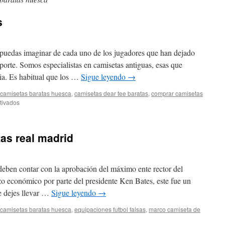
s
 puedas imaginar de cada uno de los jugadores que han dejado
porte. Somos especialistas en camisetas antiguas, esas que
ia. Es habitual que los …
Sigue leyendo
→
camisetas baratas huesca
,
camisetas dear tee baratas
,
comprar camisetas
en
tivados
equipaciones
antiguas
tas real madrid
eben contar con la aprobación del máximo ente rector del
o económico por parte del presidente Ken Bates, este fue un
e dejes llevar …
Sigue leyendo
→
camisetas baratas huesca
,
equipaciones futbol falsas
,
marco camiseta de