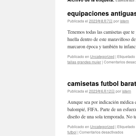
contenido
equipaciones antigua
Publicada el
2023年8月7日
por
istern
Tenemos todas las camisetas que te
huella dentro de este maravilloso de
marcaron época y también tu infanc
Publicado en
Uncategorized
|
Etiquetado
tallas grandes mujer
|
Comentarios desac
camisetas futbol bara
Publicada el
2023年6月12日
por
istern
Aunque sea por indicación médica d
balompié, FIFA. Parte de un esfuerz
diseño de una sola temporada. No t
Publicado en
Uncategorized
|
Etiquetado
en
futbol
|
Comentarios desactivados