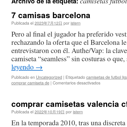
camisetas futbo
Archivo de la etiqueta:
contenido
7 camisas barcelona
Publicada el
2023年7月12日
por
istern
Pero al final el jugador ha preferido vest
rechazando la oferta que el Barcelona l
entrevistaron con él. Authe/Vap: la clave
camiseta “seamless” sin costuras o que,
leyendo
→
Publicado en
Uncategorized
|
Etiquetado
camisetas de futbol li
en
comprar camiseta de
|
Comentarios desactivados
7
camisas
barcelona
comprar camisetas valencia c
Publicada el
2022年10月19日
por
istern
En la temporada 2010, tras una discreta