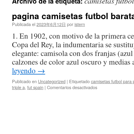
camisetas futbo
Archivo de la etiqueta:
contenido
pagina camisetas futbol barat
Publicada el
2023年6月12日
por
istern
1. En 1902, con motivo de la primera cel
Copa del Rey, la indumentaria se sustit
elegante: camisola con dos franjas (azul
calzones de color azul oscuro y medias
leyendo
→
Publicado en
Uncategorized
|
Etiquetado
camisetas futbol para 
en
triple a
,
fut spain
|
Comentarios desactivados
pagina
camisetas
futbol
baratas