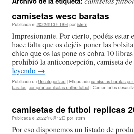
camisetas futbo
Archivo de la etiqueta:
contenido
camisetas wesc baratas
Publicada el
2022年10月19日
por
istern
Impresionante. Por cierto, podéis estar 
hace falta que os dejéis poner las bolsita
chico que os las pone os cobra 10 libras
prohibió la anticoncepción, camiseta d
leyendo
→
Publicado en
Uncategorized
|
Etiquetado
camisetas baratas por
baratas
,
comprar camisetas online futbol
|
Comentarios desacti
camisetas de futbol replicas 
Publicada el
2022年8月12日
por
istern
Por eso disponemos un listado de prod