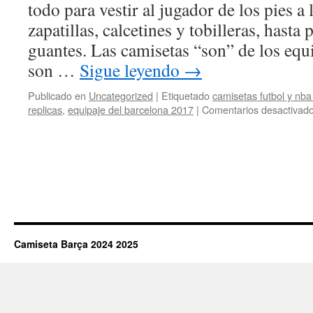
todo para vestir al jugador de los pies a
zapatillas, calcetines y tobilleras, hasta
guantes. Las camisetas “son” de los equ
son …
Sigue leyendo
→
Publicado en
Uncategorized
|
Etiquetado
camisetas futbol y nba
replicas
,
equipaje del barcelona 2017
|
Comentarios desactivad
Camiseta Barça 2024 2025