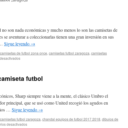
l no son nada económicas y mucho menos lo son las camisetas de
s se aventurar a coleccionarlas tienen una gran inversión en sus
a …
Sigue leyendo
→
camisetas de futbol zona once
,
camisetas futbol zaragoza
,
camisetas
en
desactivados
camiseta
futbol
inter
amiseta futbol
ónicos, Sharp siempre viene a la mente, el clásico Umbro el
ador principal, que se usó como United recogió los agudos en
 años …
Sigue leyendo
→
camisetas futbol zaragoza
,
chandal equipos de futbol 2017 2018
,
dibujos de
en
ios desactivados