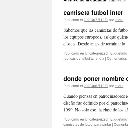
contenido
camiseta futbol inter
Publicada el
2023年7月12日
por
istern
Sabemos que las camisetas de fútbo
los equipos europeos, así que quiene
closets. Desde antes de terminar l
Publicado en
Uncategorized
|
Etiquetado
replicas de futbol tailandia
|
Comentarios 
donde poner nombre c
Publicada el
2023年6月12日
por
istern
Cuando piensas en patrocinadores ic
diseño fue definido por el patrocin
1999. No solo eso, la clase de los
Publicado en
Uncategorized
|
Etiquetado
camisetas de futbol para pintar
|
Comentar