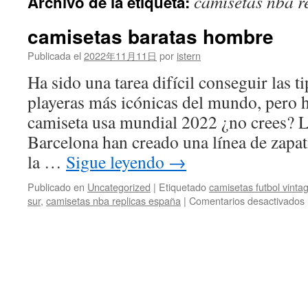
camisetas nba r
Archivo de la etiqueta:
contenido
camisetas baratas hombre
Publicada el
2022年11月11日
por
istern
Ha sido una tarea difícil conseguir las ti
playeras más icónicas del mundo, pero h
camiseta usa mundial 2022 ¿no crees? 
Barcelona han creado una línea de zapati
la …
Sigue leyendo
→
Publicado en
Uncategorized
|
Etiquetado
camisetas futbol vinta
sur
,
camisetas nba replicas españa
|
Comentarios desactivados