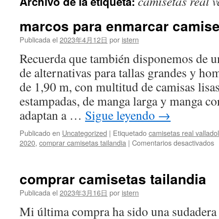
camisetas real v
Archivo de la etiqueta:
contenido
marcos para enmarcar camiset
Publicada el
2023年4月12日
por
istern
Recuerda que también disponemos de un
de alternativas para tallas grandes y h
de 1,90 m, con multitud de camisas lisa
estampadas, de manga larga y manga cor
adaptan a …
Sigue leyendo
→
Publicado en
Uncategorized
|
Etiquetado
camisetas real vallado
e
2020
,
comprar camisetas tailandia
|
Comentarios desactivados
m
p
e
comprar camisetas tailandia
c
d
Publicada el
2023年3月16日
por
istern
f
Mi última compra ha sido una sudadera 