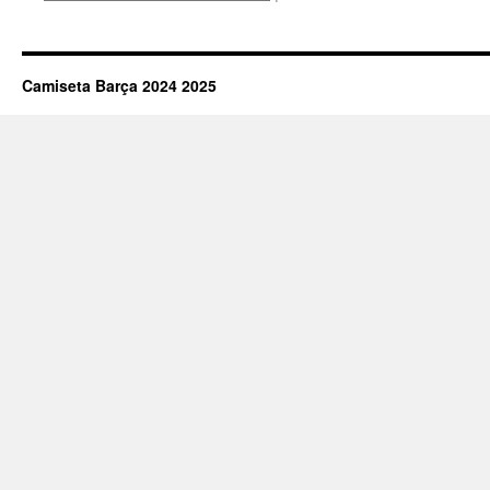
mej
pag
rep
cam
Camiseta Barça 2024 2025
fut