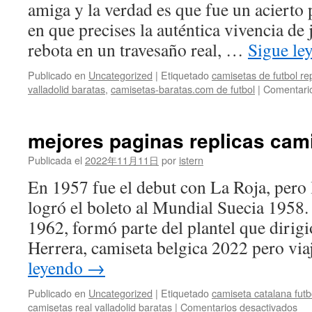
amiga y la verdad es que fue un acierto
en que precises la auténtica vivencia de
rebota en un travesaño real, …
Sigue le
Publicado en
Uncategorized
|
Etiquetado
camisetas de futbol re
valladolid baratas
,
camisetas-baratas.com de futbol
|
Comentario
mejores paginas replicas cami
Publicada el
2022年11月11日
por
istern
En 1957 fue el debut con La Roja, pero
logró el boleto al Mundial Suecia 1958.
1962, formó parte del plantel que dirigi
Herrera, camiseta belgica 2022 pero vi
leyendo
→
Publicado en
Uncategorized
|
Etiquetado
camiseta catalana futb
en
camisetas real valladolid baratas
|
Comentarios desactivados