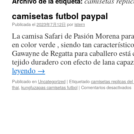
camisetas repli
Archivo de la etiqueta:
contenido
camisetas futbol paypal
Publicada el
2023年7月12日
por
istern
La camisa Safari de Pasión Morena par
en color verde , siendo tan característic
Gawayne de Regatta para caballero está
tejido duradero con efecto de lana capa
leyendo
→
Publicado en
Uncategorized
|
Etiquetado
camisetas replicas del
e
thai
,
kungfuzapas camisetas futbol
|
Comentarios desactivados
c
f
p