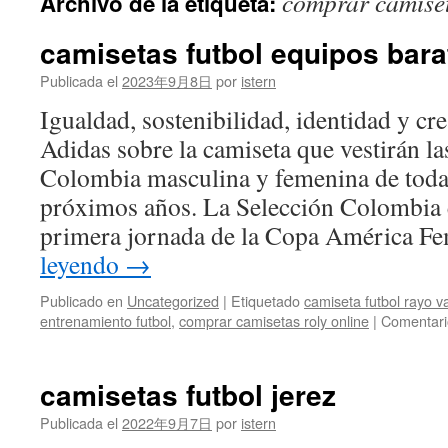
comprar camiset
Archivo de la etiqueta:
contenido
camisetas futbol equipos bara
Publicada el
2023年9月8日
por
istern
Igualdad, sostenibilidad, identidad y cre
Adidas sobre la camiseta que vestirán la
Colombia masculina y femenina de todas
próximos años. La Selección Colombia e
primera jornada de la Copa América 
leyendo
→
Publicado en
Uncategorized
|
Etiquetado
camiseta futbol rayo v
entrenamiento futbol
,
comprar camisetas roly online
|
Comentari
camisetas futbol jerez
Publicada el
2022年9月7日
por
istern