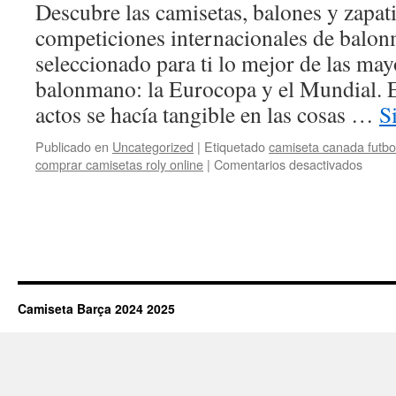
Descubre las camisetas, balones y zapati
competiciones internacionales de bal
seleccionado para ti lo mejor de las ma
balonmano: la Eurocopa y el Mundial. E
actos se hacía tangible en las cosas …
S
Publicado en
Uncategorized
|
Etiquetado
camiseta canada futbo
en
comprar camisetas roly online
|
Comentarios desactivados
camis
futbol
jerez
Camiseta Barça 2024 2025