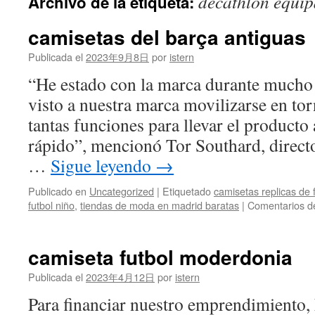
decathlon equip
Archivo de la etiqueta:
contenido
camisetas del barça antiguas
Publicada el
2023年9月8日
por
istern
“He estado con la marca durante mucho
visto a nuestra marca movilizarse en to
tantas funciones para llevar el producto
rápido”, mencionó Tor Southard, directo
…
Sigue leyendo
→
Publicado en
Uncategorized
|
Etiquetado
camisetas replicas de 
futbol niño
,
tiendas de moda en madrid baratas
|
Comentarios d
camiseta futbol moderdonia
Publicada el
2023年4月12日
por
istern
Para financiar nuestro emprendimiento,