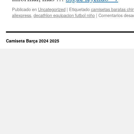
Publicado en
Uncategorized
|
Etiquetado
camisetas baratas chi
aliexpress
,
decathlon equipacion futbol niño
|
Comentarios desac
Camiseta Barça 2024 2025