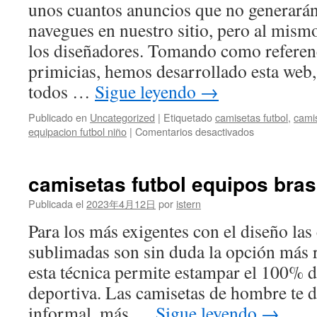
unos cuantos anuncios que no generarán
navegues en nuestro sitio, pero al mism
los diseñadores. Tomando como referenc
primicias, hemos desarrollado esta web
todos …
Sigue leyendo
→
Publicado en
Uncategorized
|
Etiquetado
camisetas futbol
,
camis
en
equipacion futbol niño
|
Comentarios desactivados
camiseta
futbol
moderdonia
camisetas futbol equipos bras
Publicada el
2023年4月12日
por
istern
Para los más exigentes con el diseño las
sublimadas son sin duda la opción más
esta técnica permite estampar el 100% d
deportiva. Las camisetas de hombre te 
informal, más …
Sigue leyendo
→