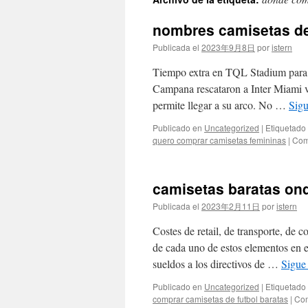
contenido
nombres camisetas de
Publicada el
2023年9月8日
por
istern
Tiempo extra en TQL Stadium para d
Campana rescataron a Inter Miami v
permite llegar a su arco. No …
Sig
Publicado en
Uncategorized
|
Etiquetado
quero comprar camisetas femininas
|
Com
camisetas baratas on
Publicada el
2023年2月11日
por
istern
Costes de retail, de transporte, de
de cada uno de estos elementos en e
sueldos a los directivos de …
Sigue
Publicado en
Uncategorized
|
Etiquetado
comprar camisetas de futbol baratas
|
Com