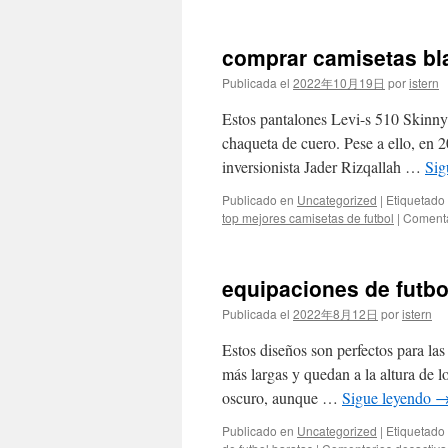
comprar camisetas bla
Publicada el
2022年10月19日
por
istern
Estos pantalones Levi-s 510 Skinny 
chaqueta de cuero. Pese a ello, en 2
inversionista Jader Rizqallah …
Sig
Publicado en
Uncategorized
|
Etiquetado
top mejores camisetas de futbol
|
Comenta
equipaciones de futbo
Publicada el
2022年8月12日
por
istern
Estos diseños son perfectos para la
más largas y quedan a la altura de lo
oscuro, aunque …
Sigue leyendo
Publicado en
Uncategorized
|
Etiquetado