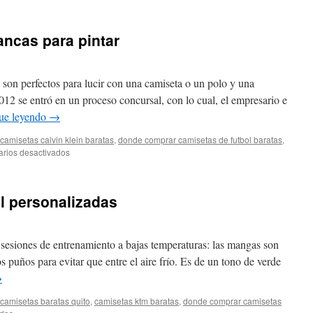
camisetas
baratas
onde
ncas para pintar
comprar
son perfectos para lucir con una camiseta o un polo y una
012 se entró en un proceso concursal, con lo cual, el empresario e
ue leyendo
→
camisetas calvin klein baratas
,
donde comprar camisetas de futbol baratas
,
en
rios desactivados
comprar
camisetas
blancas
l personalizadas
para
pintar
s sesiones de entrenamiento a bajas temperaturas: las mangas son
s puños para evitar que entre el aire frío. Es de un tono de verde
→
camisetas baratas quito
,
camisetas ktm baratas
,
donde comprar camisetas
en