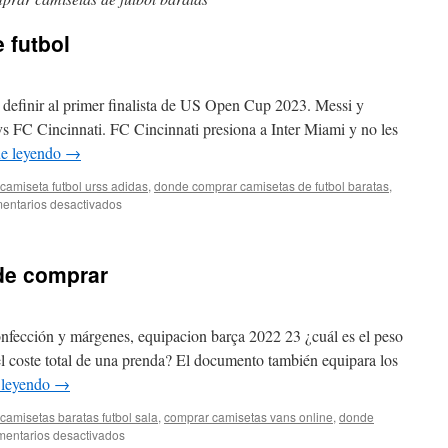
 futbol
efinir al primer finalista de US Open Cup 2023. Messi y
s FC Cincinnati. FC Cincinnati presiona a Inter Miami y no les
ue leyendo
→
camiseta futbol urss adidas
,
donde comprar camisetas de futbol baratas
,
en
entarios desactivados
nombres
camisetas
de
de comprar
futbol
 confección y márgenes, equipacion barça 2022 23 ¿cuál es el peso
l coste total de una prenda? El documento también equipara los
 leyendo
→
camisetas baratas futbol sala
,
comprar camisetas vans online
,
donde
en
entarios desactivados