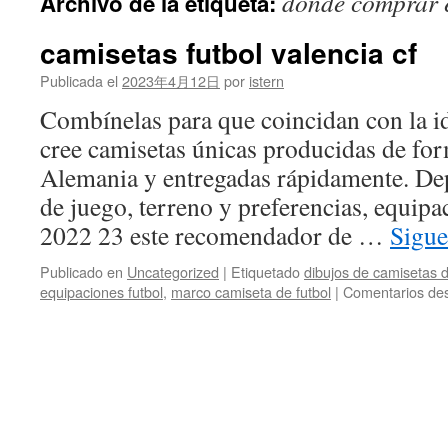
donde comprar e
Archivo de la etiqueta:
contenido
camisetas futbol valencia cf
Publicada el
2023年4月12日
por
istern
Combínelas para que coincidan con la id
cree camisetas únicas producidas de for
Alemania y entregadas rápidamente. Dep
de juego, terreno y preferencias, equipa
2022 23 este recomendador de …
Sigue
Publicado en
Uncategorized
|
Etiquetado
dibujos de camisetas d
equipaciones futbol
,
marco camiseta de futbol
|
Comentarios des