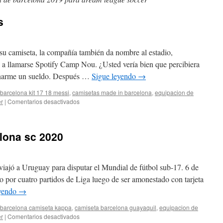
s
su camiseta, la compañía también da nombre al estadio,
 llamarse Spotify Camp Nou. ¿Usted vería bien que percibiera
anarme un sueldo. Después …
Sigue leyendo
→
barcelona kit 17 18 messi
,
camisetas made in barcelona
,
equipacion de
en
er
|
Comentarios desactivados
camisetas
futbol
gratis
lona sc 2020
 viajó a Uruguay para disputar el Mundial de fútbol sub-17. 6 de
 por cuatro partidos de Liga luego de ser amonestado con tarjeta
eyendo
→
barcelona camiseta kappa
,
camiseta barcelona guayaquil
,
equipacion de
en
er
|
Comentarios desactivados