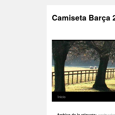
Camiseta Barça 
Inicio
Saltar
al
equipacio
Archivo de la etiqueta: