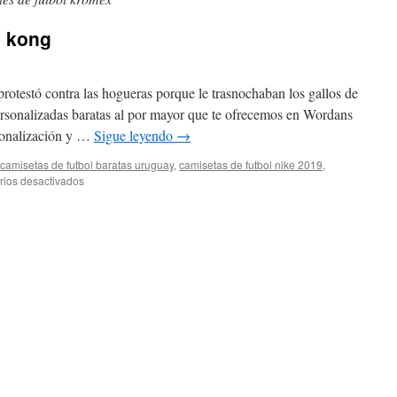
g kong
protestó contra las hogueras porque le trasnochaban los gallos de
ersonalizadas baratas al por mayor que te ofrecemos en Wordans
rsonalización y …
Sigue leyendo
→
camisetas de futbol baratas uruguay
,
camisetas de futbol nike 2019
,
en
ios desactivados
camisetas
futbol
hong
kong