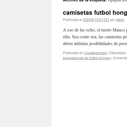
contenido
camisetas futbol hon
Publicada el
2023年10月12日
por
istern
A eso de las ocho, el tuerto Mauco 
riña. Sea como sea, las camisetas p
abren infinitas posibilidades de pe
Publicado en
Uncategorized
|
Etiquetado
equipaciones de futbol kromex
|
Comentar